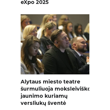
eXpo 2025
Alytaus miesto teatre
šurmuliuoja moksleiviško
jaunimo kuriamų
versliukų šventė