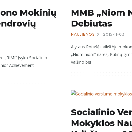
iono Mokinių
MMB „Niom 
ndrovių
Debiutas
NAUJIENOS
X
2015-11-03
Alytaus Rotušės aikštėje moko
„Niom niom“ narės, Putinų gimn
e „RIMI“ įvyko Socialinio
vaišino bei
unior Achievement
Socialinio V
Mokyklos Na