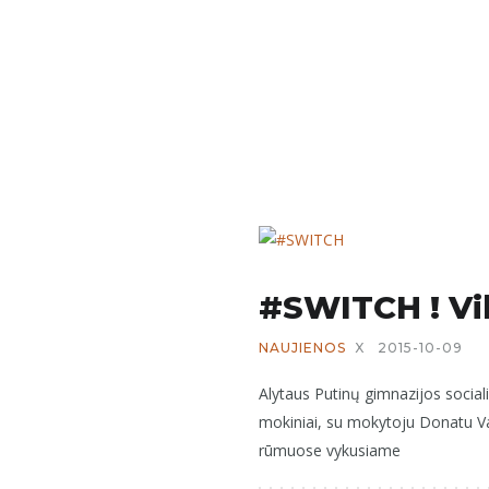
#SWITCH ! Vil
NAUJIENOS
X
2015-10-09
Alytaus Putinų gimnazijos socia
mokiniai, su mokytoju Donatu V
rūmuose vykusiame