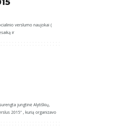
015
ocialinio verslumo naujokai (
esaiką ir
rengta jungtinė Alytiškių,
rslus 2015“ , kurią organizavo