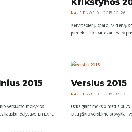
Krikštynos 2
NAUJIENOS
X
2015-10-26
Ketvirtadienį, spalio 22 dieną, s
pirmokai ir ketvirtokai ) davė pri
nius 2015
Verslus 2015
NAUJIENOS
X
2015-06-13
linio verslumo mokyklos
Užbaigiant mokslo metus buvo su
asiliausku, dalyvavo LITEXPO
Daugiškių verslumo stovykla „Ve