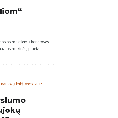
Niom“
mosios moksleivių bendrovės
azijos mokinės, praeivius
erslumo
ujokų