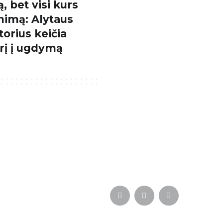
ą, bet visi kurs
nimą: Alytaus
torius keičia
rį į ugdymą