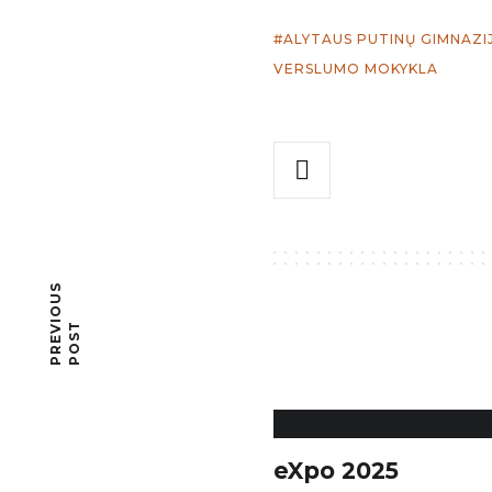
ALYTAUS PUTINŲ GIMNAZI
VERSLUMO MOKYKLA
P
R
E
I
O
U
S
P
O
S
V
T
eXpo 2025