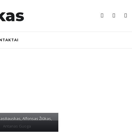
NTAKTAI
asiliauskas, Alfonsas Žiūkas,
Antanas Guoga