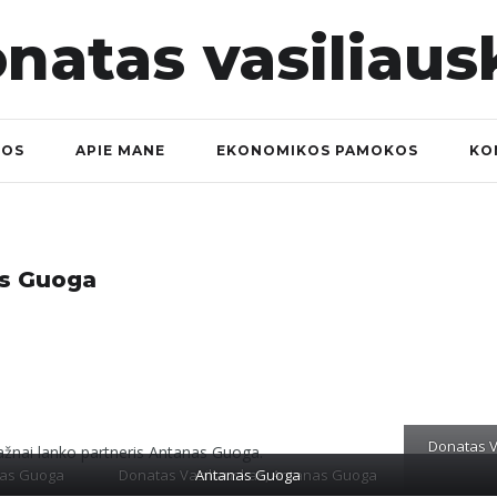
NOS
APIE MANE
EKONOMIKOS PAMOKOS
KO
as Guoga
Donatas V
ažnai lanko partneris Antanas Guoga.
nas Guoga
Donatas Vasiliauskas, Antanas Guoga
Antanas Guoga