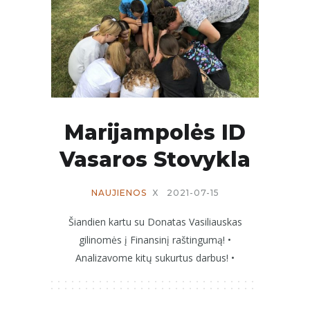
Marijampolės ID
Vasaros Stovykla
NAUJIENOS
X
2021-07-15
Šiandien kartu su Donatas Vasiliauskas
gilinomės į Finansinį raštingumą! •
Analizavome kitų sukurtus darbus! •