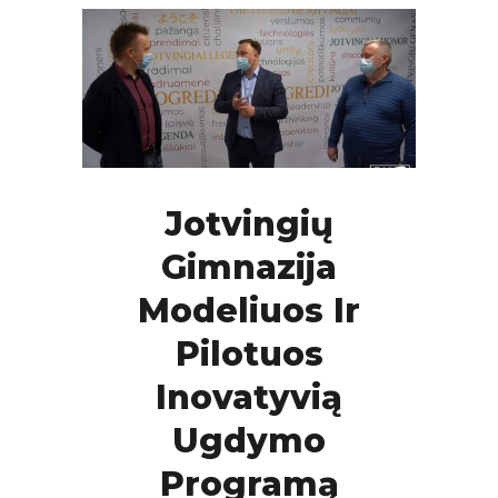
Jotvingių
Gimnazija
Modeliuos Ir
Pilotuos
Inovatyvią
Ugdymo
Programą