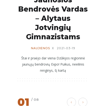
Bendrovės Vardas
– Alytaus
Jotvingių
Gimnazistams
NAUJIENOS
X
2021-03-19
Štai ir praėjo dar viena Dzūkijos regioninė
jaunųjų bendrovių Expo! Puikus, neeilinis
renginys, šį kartą
01
/ 08