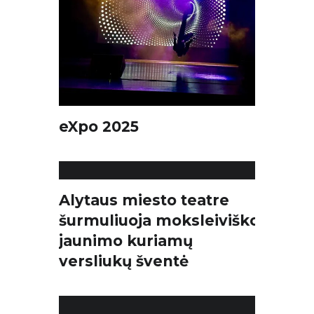
eXpo 2025
Alytaus miesto teatre
šurmuliuoja moksleiviško
jaunimo kuriamų
versliukų šventė