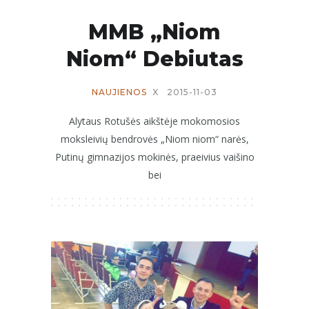
MMB „Niom
Niom“ Debiutas
NAUJIENOS
X
2015-11-03
Alytaus Rotušės aikštėje mokomosios
moksleivių bendrovės „Niom niom“ narės,
Putinų gimnazijos mokinės, praeivius vaišino
bei