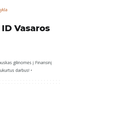
 ID Vasaros
auskas gilinomės į Finansinį
ukurtus darbus! •