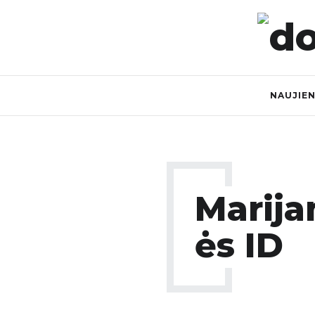
NAUJIE
Marij
Ės ID