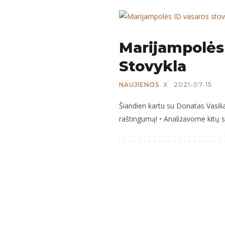
Marijampolės
Stovykla
NAUJIENOS
X
2021-07-15
Šiandien kartu su Donatas Vasili
raštingumą! • Analizavome kitų s